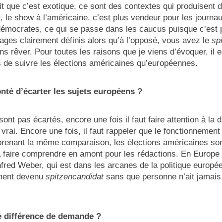
ait que c’est exotique, ce sont des contextes qui produisent
t, le show à l’américaine, c’est plus vendeur pour les journau
s démocrates, ce qui se passe dans les caucus puisque c’es
ges clairement définis alors qu’à l’opposé, vous avez le
sp
ns rêver. Pour toutes les raisons que je viens d’évoquer, il e
s de suivre les élections américaines qu’européennes.
onté d’écarter les sujets européens ?
nt pas écartés, encore une fois il faut faire attention à la dis
t vrai. Encore une fois, il faut rappeler que le fonctionnemen
prenant la même comparaison, les élections américaines son
 à faire comprendre en amont pour les rédactions. En Europe c’
red Weber, qui est dans les arcanes de la politique europé
ement devenu
spitzencandidat
sans que personne n’ait jamais
ne différence de demande ?