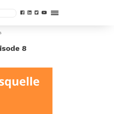
8
isode 8