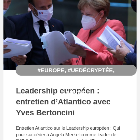
,
,
#EUROPE
#UEDÉCRYPTÉE
,
,
,
ENTRETIEN
ÉTUDE
MÉDIA
PASSAGE
Leadership européen :
MÉDIA
entretien d’Atlantico avec
Yves Bertoncini
Entretien Atlantico sur le Leadership européen : Qui
pour succéder à Angela Merkel comme leader de