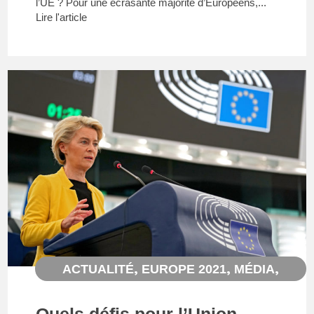
l’UE ? Pour une écrasante majorité d’Européens,...
Lire l'article
,
,
,
ACTUALITÉ
EUROPE 2021
MÉDIA
PASSAGE MÉDIA
Quels défis pour l’Union