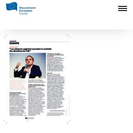
Accueil
>
Construire l'Europe
>
Yves
Bertoncini interviewé par CFDT Magazine
>
CFDT-474-10
CFDT-474-10