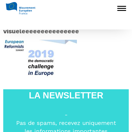
Accueil
>
L'Europe en débat
>
Sommet
des Réformistes européens : programme de la
rencontre du 17 novembre
>
visueleeeeeeeeeeeeeee
visueleeeeeeeeeeeeeee
LA NEWSLETTER
-
Pas de spams, recevez uniquement
les informations importantes