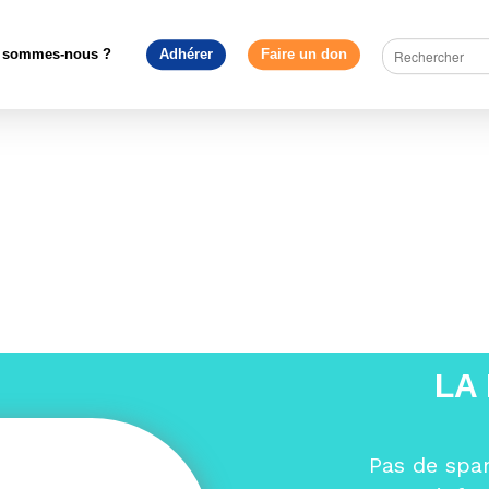
ment Européen - France
>
Retour sur l’Université d’automne 201
74327178_10156901622049499_4716383461244403712_o
 sommes-nous ?
Adhérer
Faire un don
2049499_4716383461244403712_o
LA
Pas de spa