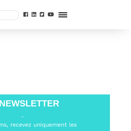
9 à Bourges
>
 NEWSLETTER
-
ms, recevez uniquement les