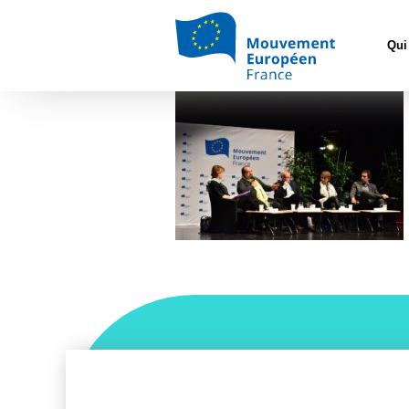
Accueil
>
Mouve
Qui
74327178_1015690162