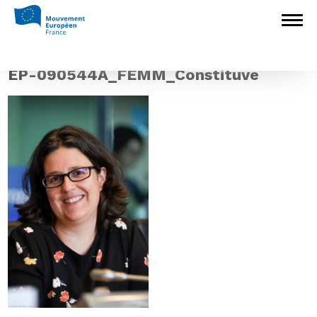
Accueil
>
Europédagogie
>
Qui sont les
Présidents et sous-présidents français des
Commissions parlementaires européennes
?
>
EP-090544A_FEMM_Constituve
EP-090544A_FEMM_Constituve