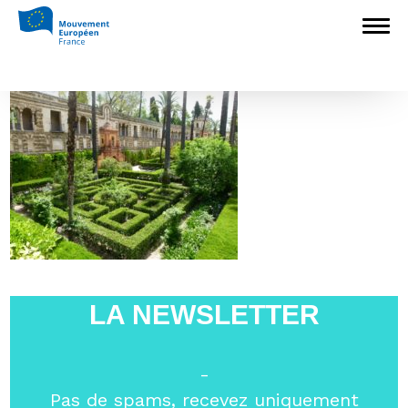
Accueil
>
Europédagogie
>
Promenade
dans dix jardins européens
>
Seville
Seville
LA NEWSLETTER
-
Pas de spams, recevez uniquement