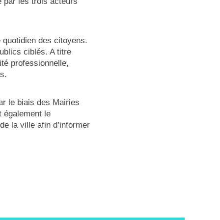
 par les trois acteurs
e quotidien des citoyens.
lics ciblés. A titre
ité professionnelle,
s.
ar le biais des Mairies
t également le
 la ville afin d’informer