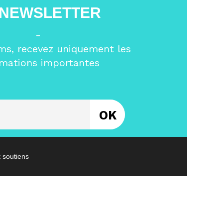
 NEWSLETTER
-
ms, recevez uniquement les
rmations importantes
Entrez votre email
t soutiens