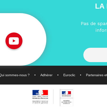
LA
Pas de spa
info
Qui sommes-nous ?
Adhérer
Euroclic
Partenaires e