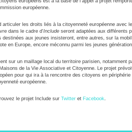
 citoyens européens est à la base de l’appel à projet remporté
ommission européenne.
 articuler les droits liés à la citoyenneté européenne avec l
re dans le cadre d’
Include
seront adaptées aux différents pub
 destinées aux jeunes insisteront, entre autres, sur la mobil
vote en Europe, encore méconnu parmi les jeunes génération
ent sur un maillage local du territoire parisien, notamment p
aisons de la Vie Associative et Citoyenne. Le projet prévoi
péen pour qui ira à la rencontre des citoyens en périphérie de
itoyenneté européenne.
rouvez le projet Include sur
Twitter
et
Facebook
.