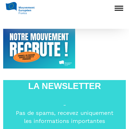
Accueil
>
Recrutement
>
Notre Mouvement
recrute !
>
2023_Visuels recrutement
2023_Visuels recrutement
LA NEWSLETTER
-
Pas de spams, recevez uniquement
les informations importantes