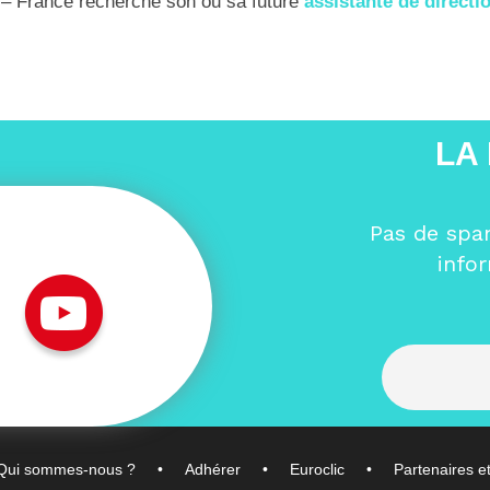
 France recherche son ou sa future
assistante de directi
LA
Pas de spa
info
Qui sommes-nous ?
Adhérer
Euroclic
Partenaires e