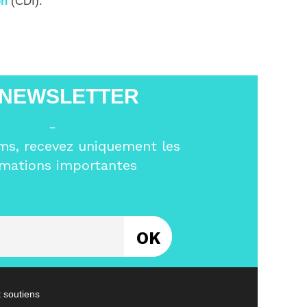
on
(CDI).
 NEWSLETTER
-
ms, recevez uniquement les
rmations importantes
Entrez votre email
t soutiens