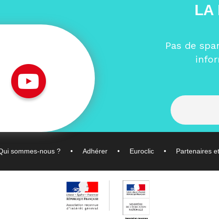
LA
Pas de spa
info
Qui sommes-nous ?
Adhérer
Euroclic
Partenaires e