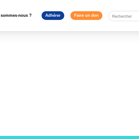
uropédagogie
>
Focus sur les logos bio des produits transformés
 sommes-nous ?
Adhérer
Faire un don