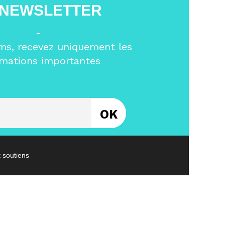
 NEWSLETTER
-
ms, recevez uniquement les
rmations importantes
Entrez votre email
t soutiens