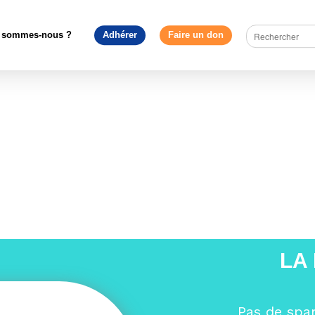
édagogie
>
Focus sur les logos bio des produits transformés
>
bio
 sommes-nous ?
Adhérer
Faire un don
LA
Pas de spa