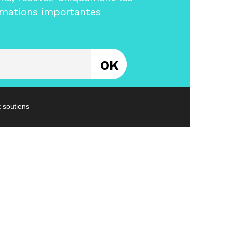
rmations importantes
Entrez votre email
t soutiens