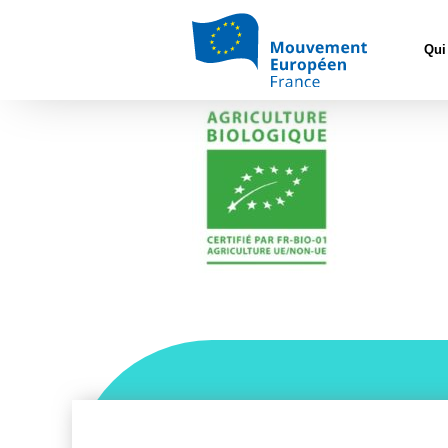
Accueil
>
Europ
Qui
Eurofeuille logo bio