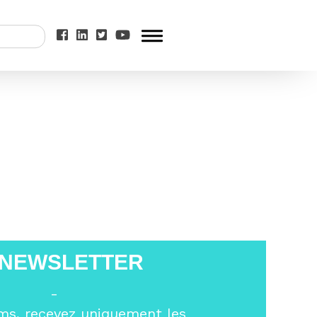
Eurofeuille logo
 NEWSLETTER
-
ms, recevez uniquement les