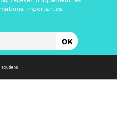
ms, recevez uniquement les
rmations importantes
Entrez votre email
t soutiens