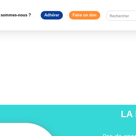
pédagogie
>
Un lexique pour comprendre les négociations du Brexi
Bansky – Brexit
 sommes-nous ?
Adhérer
Faire un don
t
LA