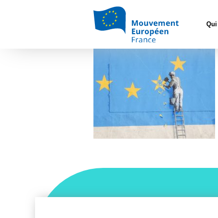
Accueil
>
Euro
Qui
Douvres Bansky – Brexi