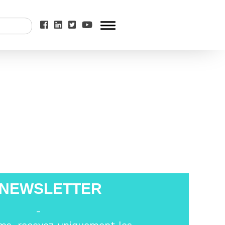
t
>
Douvres
 NEWSLETTER
-