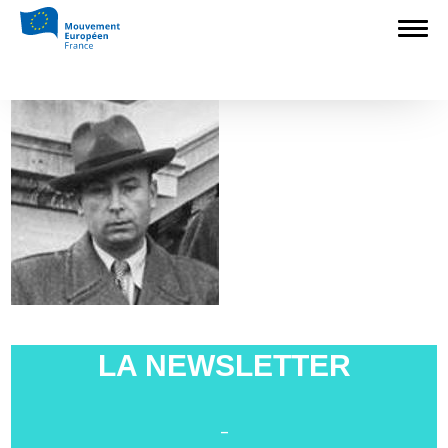
Accueil
>
Non classé
>
Les origines du
Mouvement Européen
>
francis leenhart
francis leenhart
LA NEWSLETTER
-