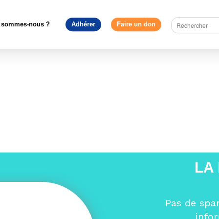
classé
>
Les origines du Mouvement Européen
>
etienne de la
ussin
 sommes-nous ?
Adhérer
Faire un don
LA
Pas de spa
info