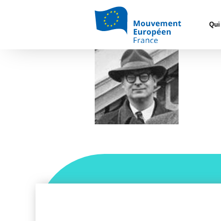
Accueil
>
Non 
etienne de la vallée po
Qui