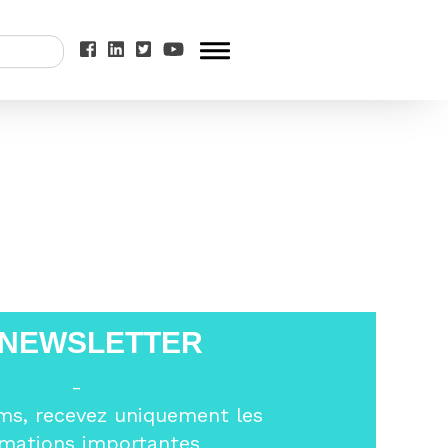
 vallée poussin
 NEWSLETTER
-
ms, recevez uniquement les
rmations importantes