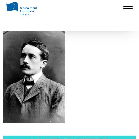
Accueil
>
Europédagogie
>
Les Européens
#8 – Gustav Suits
>
gustav suits
gustav suits