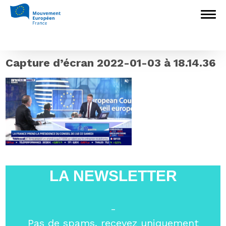
Accueil
>
Europédagogie
>
Lancement de
la PFUE : Entre dossiers nationaux et enjeux
européens, quel rôle de la France lors de la
présidence tournante du Conseil de l’UE ?
>
Capture d’écran 2022-01-03 à 18.14.36
Capture d’écran 2022-01-03 à 18.14.36
LA NEWSLETTER
-
Pas de spams, recevez uniquement