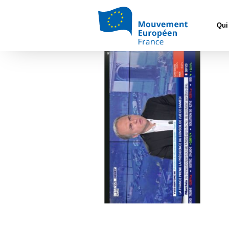
Accueil
>
Europ
quel rôle de
Qui
BFM Business