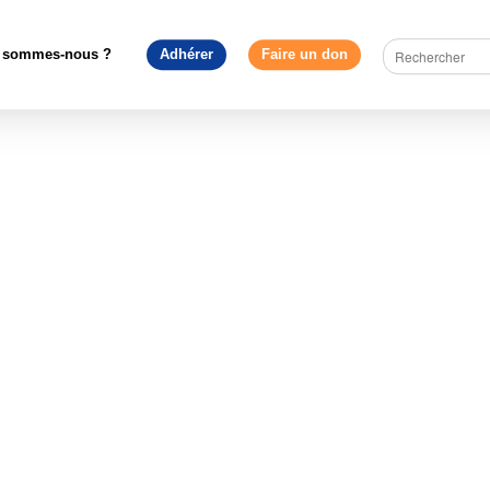
édagogie
>
Lancement de la PFUE : Entre dossiers nationaux et e
 la France lors de la présidence tournante du Conseil de l’UE ?
>
BF
 sommes-nous ?
Adhérer
Faire un don