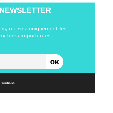
 NEWSLETTER
-
ms, recevez uniquement les
rmations importantes
Entrez votre email
t soutiens