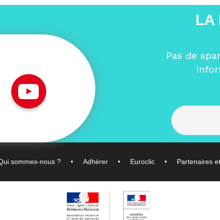
LA
Pas de spa
info
Qui sommes-nous ?
Adhérer
Euroclic
Partenaires e