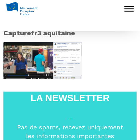
Accueil
>
Europédagogie
>
La Nuit des
musées avec les Jeunes Européens en direct
sur France 3 Nouvelle-Aquitaine
>
Capturefr3 aquitaine
Capturefr3 aquitaine
LA NEWSLETTER
-
Pas de spams, recevez uniquement
les informations importantes