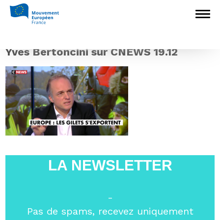
Accueil
>
L'Europe en débat
>
« Il n’y a
pas de dogme budgétaire européen » Yves
Bertoncini sur le plateau de CNEWS
>
Yves
Bertoncini sur CNEWS 19.12
Yves Bertoncini sur CNEWS 19.12
LA NEWSLETTER
-
Pas de spams, recevez uniquement