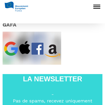
Accueil
>
Europédagogie
>
Décryptage
des priorités de la nouvelle Présidente de la
Commission européenne : Une Europe
adaptée à l’ère du numérique (3/6)
>
GAFA
GAFA
LA NEWSLETTER
-
Pas de spams, recevez uniquement