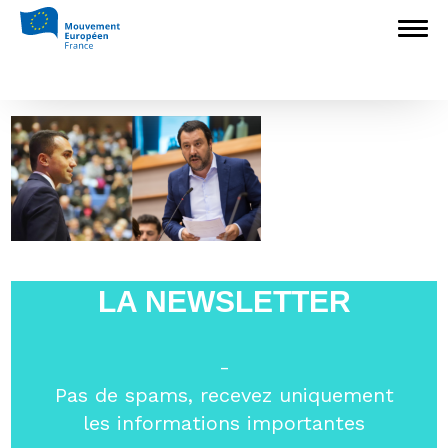
Accueil
>
L'Europe en débat
>
La Croix :
en Italie, « une situation vertigineuse pour
l’Europe »
>
Italie
Italie
LA NEWSLETTER
-
Pas de spams, recevez uniquement
les informations importantes