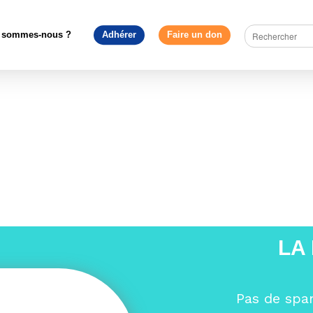
urope en débat
>
Consultation Citoyenne à la Réunion : plus de 650
d’Europe !
>
_S8A0656
 sommes-nous ?
Adhérer
Faire un don
LA
Pas de spa