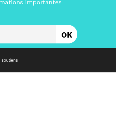
rmations importantes
Entrez votre email
t soutiens