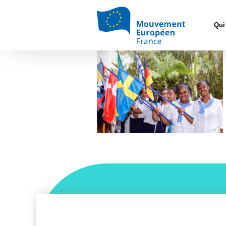
Accueil
>
L'E
Qui
_S8A0656