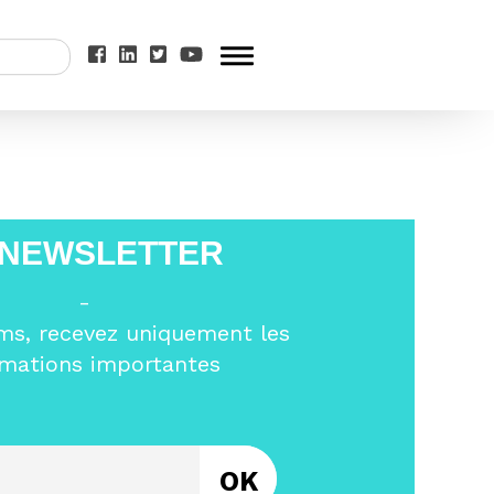
onfrontations
 NEWSLETTER
-
ms, recevez uniquement les
rmations importantes
Entrez votre email