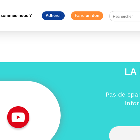
ciations nationales membres
>
Confrontations Europe
>
Logo C
Europe
 sommes-nous ?
Adhérer
Faire un don
urope
LA
Pas de spa
info