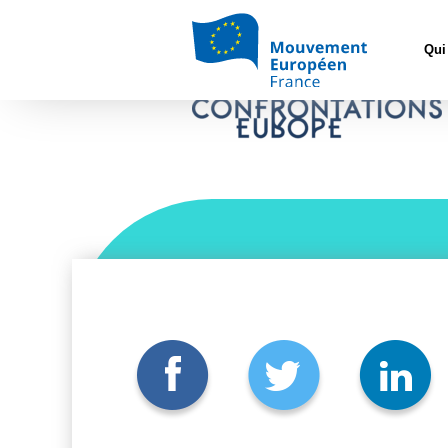
Accueil
>
Asso
Qui
Logo Confrontations E