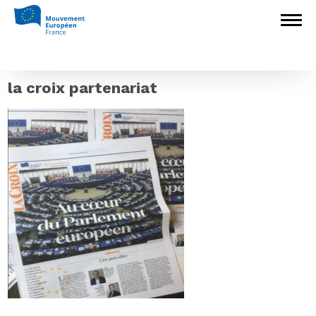
Accueil
>
L'Europe en débat
>
« Au coeur
du Parlement européen » : le cahier spécial
Européennes 2019 de La Croix et du
Mouvement Européen – France
>
la croix
partenariat
la croix partenariat