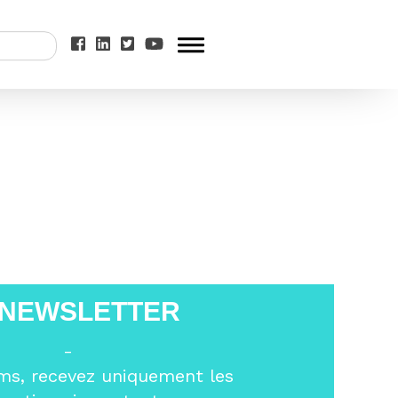
ne Europe unie,
 NEWSLETTER
-
ms, recevez uniquement les