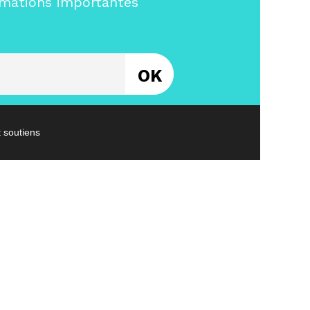
rmations importantes
Entrez votre email
t soutiens