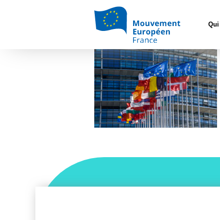
Accueil
>
Const
Qui
EP-057870A_FLAGS