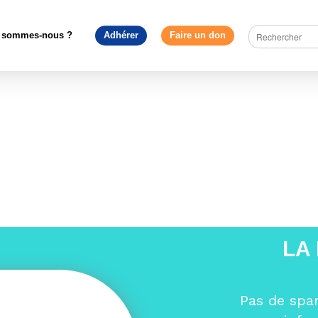
ruire l'Europe
>
Après les élections européennes, que faire pour u
juste et démocratique ?
>
EP-057870A_FLAGS
 sommes-nous ?
Adhérer
Faire un don
LA
Pas de spa