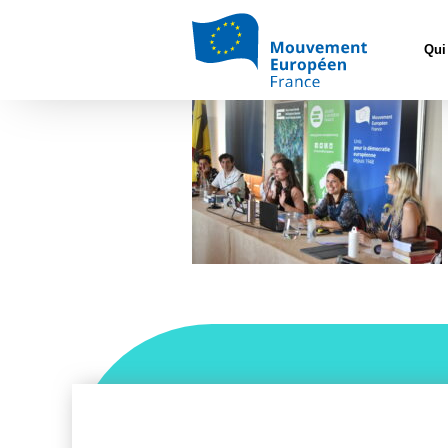
Accueil
>
Constr
Qui
DSC_0030