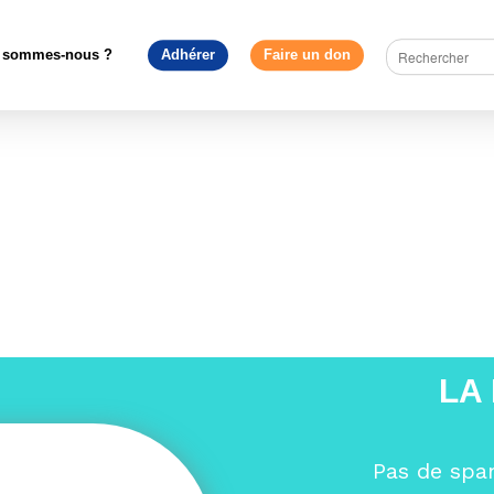
uire l'Europe
>
Académie Louise Weiss 2026 : quatre jours pour pen
fédéralisme européen
>
DSC_0030
 sommes-nous ?
Adhérer
Faire un don
LA
Pas de spa