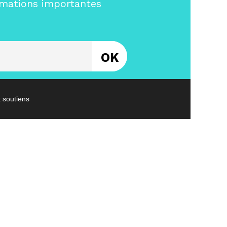
rmations importantes
Entrez votre email
t soutiens