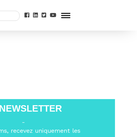
ser la paix et le
 NEWSLETTER
-
ms, recevez uniquement les