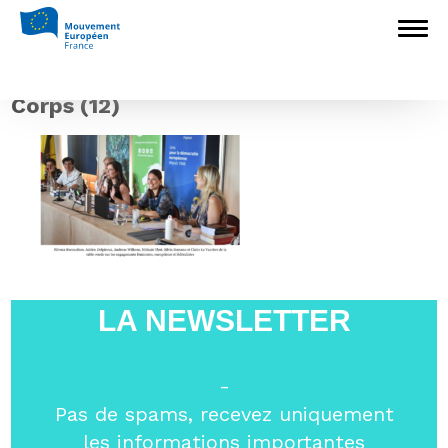
Accueil
>
Construire l'Europe
>
Académie
Louise Weiss 2026 : quatre jours pour penser
la paix et le fédéralisme européen
>
Corps
(12)
Corps (12)
LA NEWSLETTER
-
Pas de spams, recevez uniquement
les informations importantes