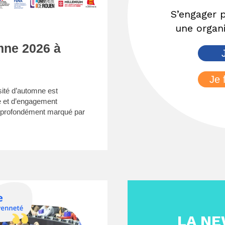
S’engager 
une organ
mne 2026 à
Je 
rsité d’automne est
re et d’engagement
re profondément marqué par
LA N