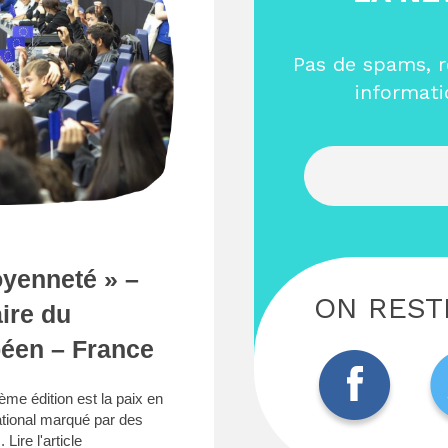
Pas de spams, r
informati
Entre
oyenneté » –
ON REST
ire du
éen – France
me édition est la paix en
ational marqué par des
..
Lire l'article