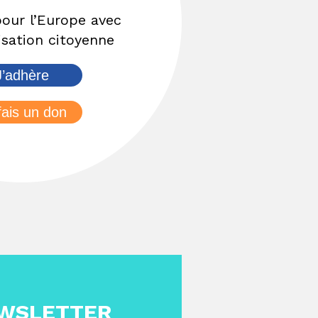
pour l’Europe avec
isation citoyenne
J’adhère
fais un don
EWSLETTER