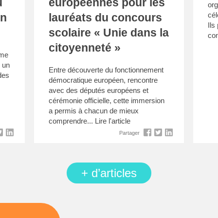
u
européennes pour les
org
cél
en
lauréats du concours
Ils
scolaire « Unie dans la
con
citoyenneté »
ème
s un
Entre découverte du fonctionnement
des
démocratique européen, rencontre
avec des députés européens et
cérémonie officielle, cette immersion
a permis à chacun de mieux
comprendre...
Lire l'article
Partager
+ d’articles