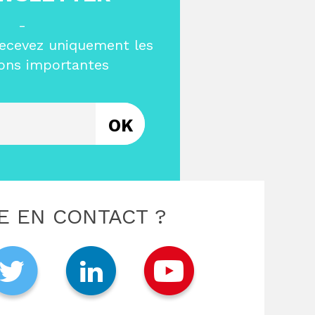
-
ecevez uniquement les
ons importantes
z votre email
E EN CONTACT ?