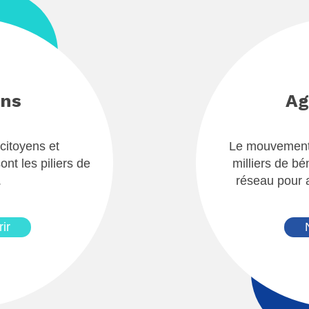
ons
Ag
citoyens et
Le mouvement
ont les piliers de
milliers de bé
.
réseau pour a
ir