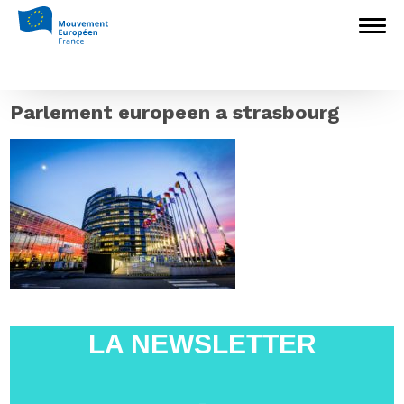
Accueil
>
L'Europe en débat
>
Yves
Bertoncini sur RFI : « Strasbourg incarne
mieux l’Europe des citoyens que
Bruxelles »
>
Parlement europeen a
strasbourg
Parlement europeen a strasbourg
LA NEWSLETTER
-