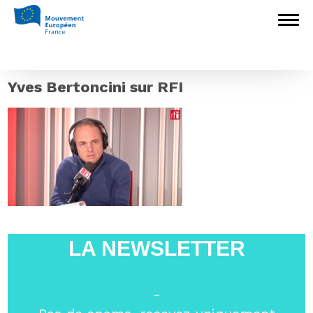
Accueil
>
L'Europe en débat
>
Yves
Bertoncini sur RFI : les populistes pourraient
remporter « une victoire institutionnelle, mais
pas une victoire politique »
>
Yves
Bertoncini sur RFI
Yves Bertoncini sur RFI
LA NEWSLETTER
-