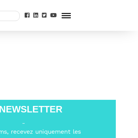
’est « permettre à
 NEWSLETTER
-
ms, recevez uniquement les