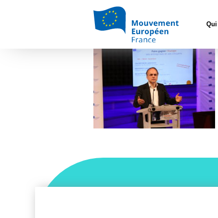
Accueil
>
L'Euro
Qui
5R6A0433