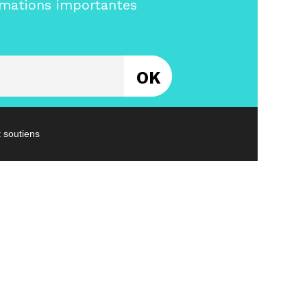
rmations importantes
Entrez votre email
t soutiens