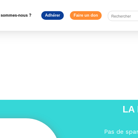
pe en débat
>
Yves Bertoncini sur Euradio : Faire gagner l’Europe c
ses citoyens et ses Etats d’unir leurs forces »
>
5R6A0433
 sommes-nous ?
Adhérer
Faire un don
LA
Pas de spa