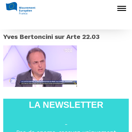
Accueil
>
L'Europe en débat
>
Yves
Bertoncini sur Arte : «l’opacité diplomatique
fournit un terreau favorable à la diffusion des
fake-news »
>
Yves Bertoncini sur Arte
22.03
Yves Bertoncini sur Arte 22.03
LA NEWSLETTER
-