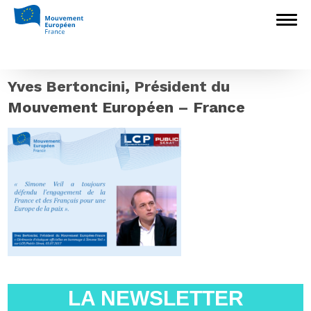
Accueil
>
Archives
>
Yves Bertoncini,
Président du ME-F, au micro de Public Sénat
le 5 juillet 2017
>
Yves Bertoncini,
Président du Mouvement Européen –
France
Yves Bertoncini, Président du
Mouvement Européen – France
LA NEWSLETTER