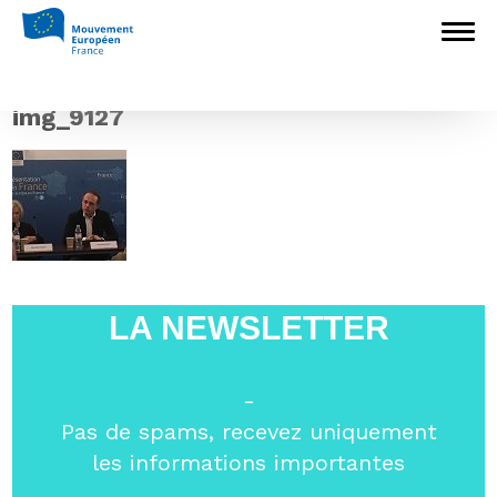
Accueil
>
L'Europe en débat
>
Yves
Bertoncini était l’invité du Think tank
Europartenaires lundi 18 février
>
img_9127
img_9127
LA NEWSLETTER
-
Pas de spams, recevez uniquement
les informations importantes