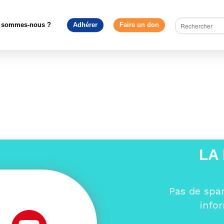
Archives
>
Yves Bertoncini : « Le Brexit est un gâchis ! »
>
Radi
 sommes-nous ?
Adhérer
Faire un don
LA
Pas de spa
info