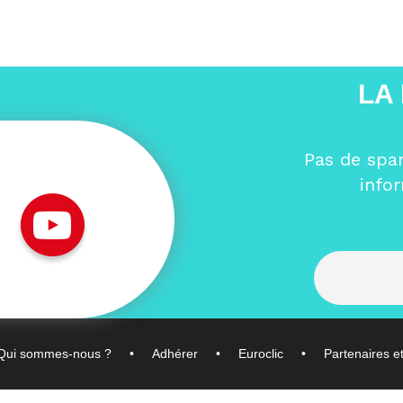
LA
Pas de spa
info
Qui sommes-nous ?
Adhérer
Euroclic
Partenaires e