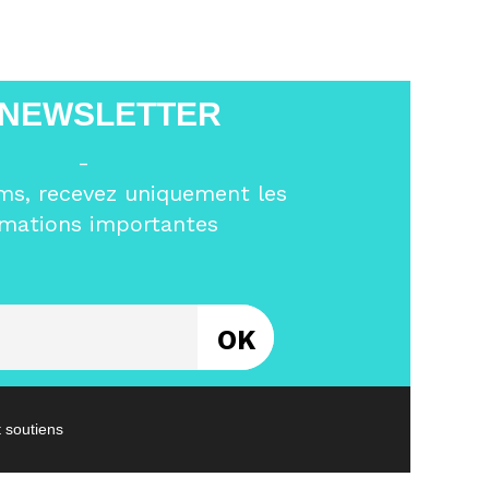
 NEWSLETTER
-
ms, recevez uniquement les
rmations importantes
Entrez votre email
t soutiens