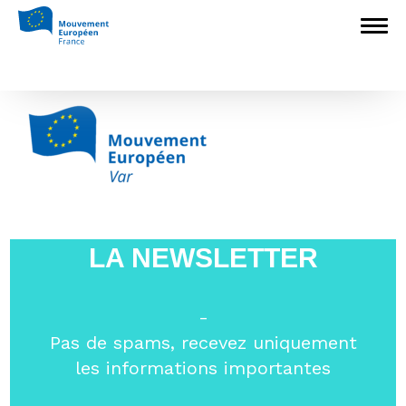
Accueil
>
Sections locales
>
Var
>
Logo_ME-F_2016_Var_HD
Logo_ME-F_2016_Var_HD
LA NEWSLETTER
-
Pas de spams, recevez uniquement
les informations importantes