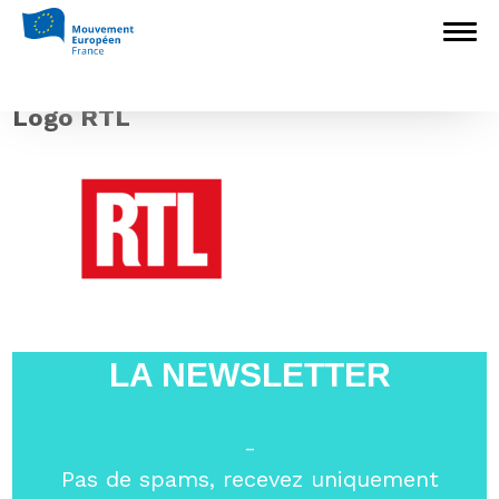
Accueil
>
L'Europe en débat
>
La
campagne des élections européennes « sera
structurée par la question migratoire » : Yves
Bertoncini sur RTL
>
Logo RTL
Logo RTL
LA NEWSLETTER
-
Pas de spams, recevez uniquement