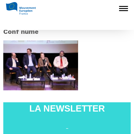
Accueil
>
L'Europe en débat
>
Université
d’automne à Boulogne-Billancourt : 400
personnes mobilisées pour Faire Gagner
l’Europe
>
Conf nume
Conf nume
LA NEWSLETTER
-