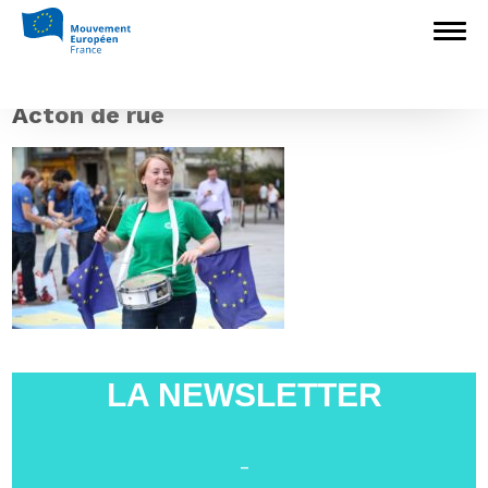
Accueil
>
L'Europe en débat
>
Université
d’automne à Boulogne-Billancourt : 400
personnes mobilisées pour Faire Gagner
l’Europe
>
Acton de rue
Acton de rue
LA NEWSLETTER
-