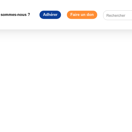
e en débat
>
Université d’automne 2023 : Rendez-vous à Strasbour
_ Programme prévisionnel public (site internet)
 sommes-nous ?
Adhérer
Faire un don
visionnel public (site internet)