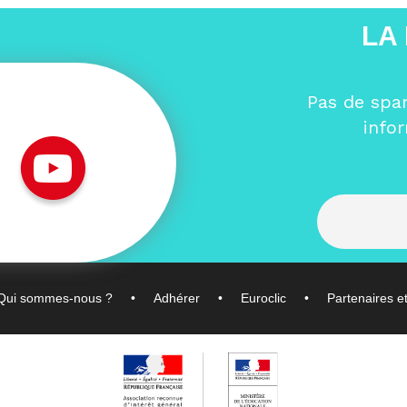
LA
Pas de spa
info
Qui sommes-nous ?
Adhérer
Euroclic
Partenaires e