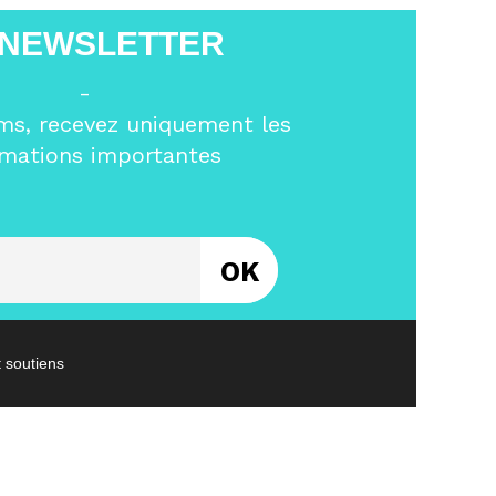
 NEWSLETTER
-
ms, recevez uniquement les
rmations importantes
Entrez votre email
t soutiens