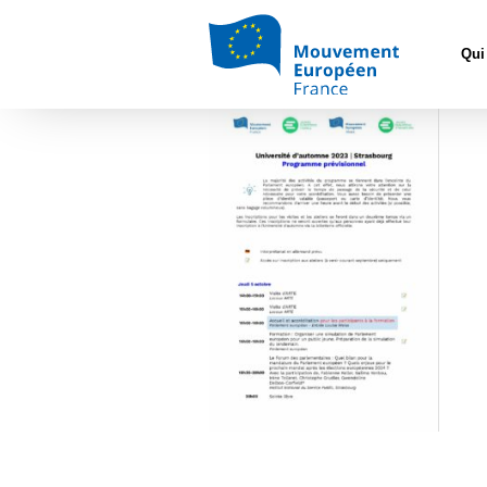
Accueil
>
L'Europ
Qui
UA 2023 _ Programme pré