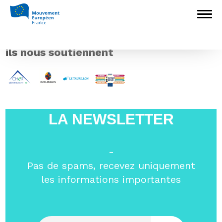
Accueil
>
L'Europe en débat
>
Dernière
chance pour vous inscrire à l’Université
d’automne 2018 du Mouvement Européen !
>
ils nous soutiennent
ils nous soutiennent
LA NEWSLETTER
-
Pas de spams, recevez uniquement
les informations importantes
Entrez votre email