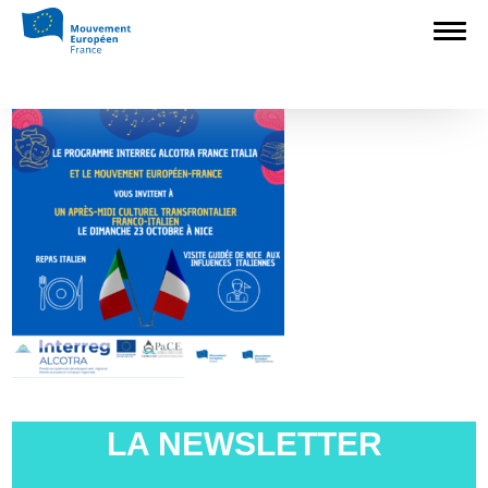
Accueil
>
L'Europe en débat
>
Rendez-
vous à Nice !
>
UA-ALCOTRA-2310
UA-ALCOTRA-2310
LA NEWSLETTER