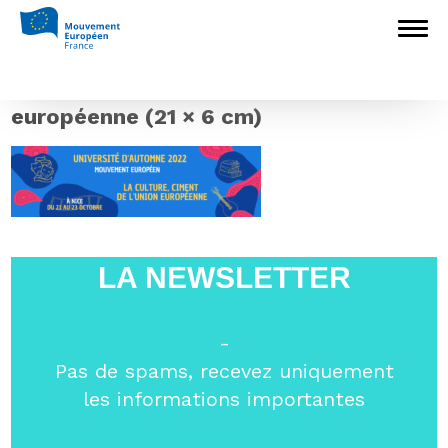
Accueil
>
L'Europe en débat
>
Rendez-
vous à Nice !
>
La culture, ciment de
l’union européenne (21 × 6 cm)
La culture, ciment de l’union
européenne (21 × 6 cm)
LA NEWSLETTER
-
Pas de spams, recevez uniquement
les informations importantes