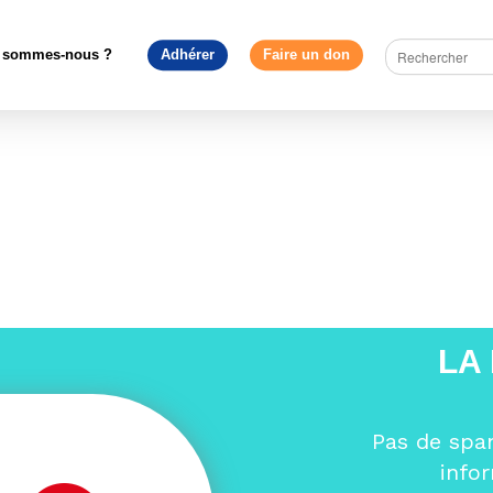
opédagogie
>
« Unie dans la citoyenneté » – Le concours scolair
Européen – France
>
Calendrier du concours
 sommes-nous ?
Adhérer
Faire un don
LA
Pas de spa
info