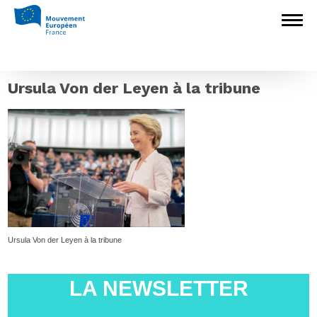
Accueil
>
Europédagogie
>
Une Union plus
ambitieuse : Décryptage des priorités de la
nouvelle présidente de la Commission
européenne – Un pacte vert pour l’Europe
(1/6)
>
Ursula Von der Leyen à la tribune
Ursula Von der Leyen à la tribune
Ursula Von der Leyen à la tribune
LA NEWSLETTER