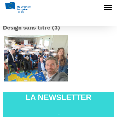
Accueil
>
Europédagogie
>
Une journée au
cœur des institutions européennes pour les
lauréats du concours scolaire « Unie dans la
citoyenneté »
>
Design sans titre (3)
Design sans titre (3)
LA NEWSLETTER
-