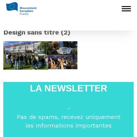
Accueil
>
Europédagogie
>
Une journée au
cœur des institutions européennes pour les
lauréats du concours scolaire « Unie dans la
citoyenneté »
>
Design sans titre (2)
Design sans titre (2)
LA NEWSLETTER
-
Pas de spams, recevez uniquement
les informations importantes