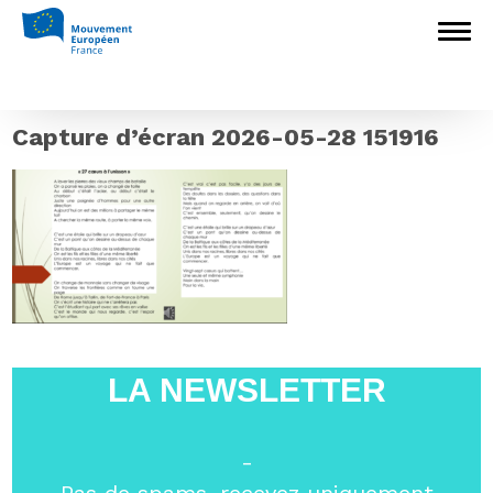
Accueil
>
Europédagogie
>
Une journée au
cœur des institutions européennes pour les
lauréats du concours scolaire « Unie dans la
citoyenneté »
>
Capture d’écran 2026-
05-28 151916
Capture d’écran 2026-05-28 151916
LA NEWSLETTER
-